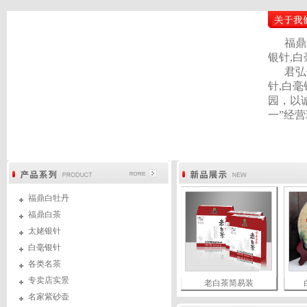
福鼎白
银针,白毫
君弘健
针,白毫
园，以
一”经营
福鼎白牡丹
福鼎白茶
太姥银针
白毫银针
各类名茶
专卖店实景
山茶
太姥银针
老白茶简易装
白毫银
名家紫砂壶