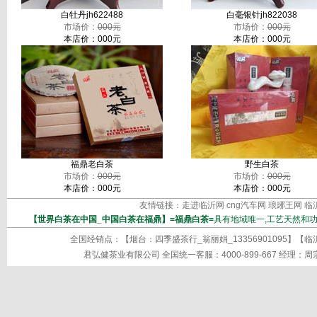
白牡丹jh622488
白毫银针jh822038
市场价：
000元
市场价：
000元
本店价：000元
本店价：000元
福鼎老白茶
野生白茶
市场价：
000元
市场价：
000元
本店价：000元
本店价：000元
友情链接：
走进临沂网
cng汽车网
琅琊王网
临
【世界白茶在中国_中国白茶在福鼎】=福鼎白茶=
具有地域唯一,工艺天然和功
全国经销点：【烟台：四季盛茶行_翁丽娟_13356901095】【临沂:季
君弘健茶业有限公司 全国统一客服：4000-899-667 经理：周宗锦 业