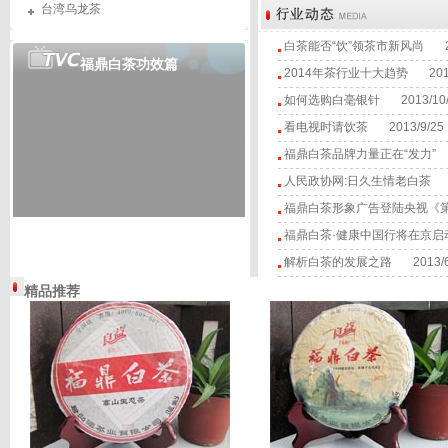
台湾乌龙茶
白茶能否“饮”领茶市新风尚
20
福鼎白茶功效篇
2014年茶行业十大趋势
2014
如何选购白毫银针
2013/10/
看电视时请饮茶
2013/9/25
福鼎白茶品牌力量正在“发力”
2
人民政协网:日久生情老白茶
20
福鼎白茶形象广告登陆央视《第
福鼎白茶·健康中国行将在京启
解析白茶的发展之路
2013/6
精品推荐